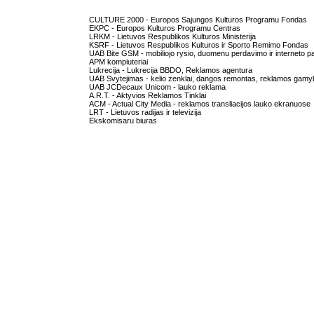
CULTURE 2000 - Europos Sajungos Kulturos Programu Fondas
EKPC - Europos Kulturos Programu Centras
LRKM - Lietuvos Respublikos Kulturos Ministerija
KSRF - Lietuvos Respublikos Kulturos ir Sporto Remimo Fondas
UAB Bite GSM - mobiliojo rysio, duomenu perdavimo ir interneto p
APM kompiuteriai
Lukrecija - Lukrecija BBDO, Reklamos agentura
UAB Svytejimas - kelio zenklai, dangos remontas, reklamos gamy
UAB JCDecaux Unicom - lauko reklama
A.R.T. - Aktyvios Reklamos Tinklai
ACM - Actual City Media - reklamos transliacijos lauko ekranuose
LRT - Lietuvos radijas ir televizija
Ekskomisaru biuras