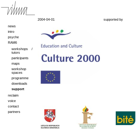
2004-04-01
supported by
news
intro
psyche
RAM6
workshops /
tutors
participants
maps
workshop
spaces
programme
downloads
support
reclaim
voice
contact
partners